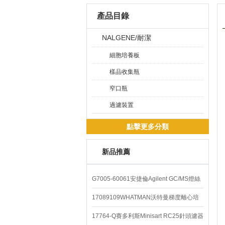
產品目錄
NALGENE/耐潔
細胞培養板
樣品收集瓶
窄口瓶
過濾裝置
點擊更多分類
新品推薦
G7005-60061安捷倫Agilent GC/MS燈絲
配件
17089109WHATMAN沃特曼梯度離心培
養基
17764-Q賽多利斯Minisart RC25針頭濾器