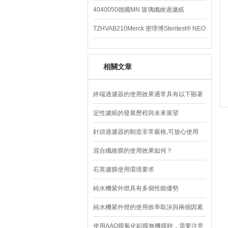
4040050德國MN 玻璃纖維過濾紙
TZHVAB210Merck 密理博Steritest® NEO
設備
相關文章
終端過濾器的使用效果通常具有以下顯著
特點
定性濾紙的發展歷程與未來展望
針頭過濾器的制造非常嚴格,可放心使用
混合纖維膜的使用效果如何？
石英濾膜使用環境要求
純水機紫外燈具有多個性能優勢
純水機紫外燈的使用效率取決與兩個因素
使用AAO膜氧化鋁膜無機膜時，需要注意