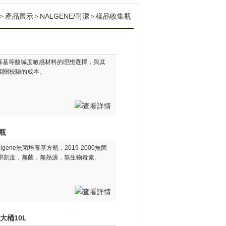
產品展示
NALGENE/耐潔
樣品收集瓶
>
>
>
存培養基等酸堿度敏感材料的理想選擇，與其
相關校驗的成本。
基瓶
Nalgene無菌培養基方瓶，2019-2000無菌
漏，帶刻度，無菌，無熱源，無生物毒素。
大桶10L